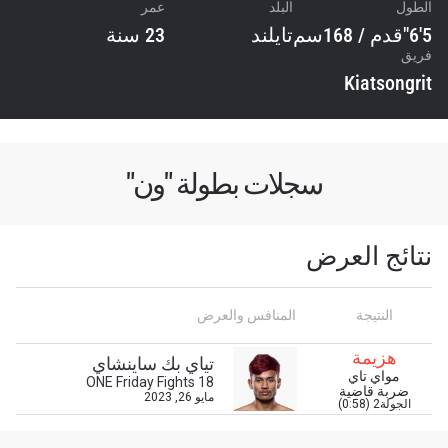
الطول
البلد
عمر
5'6"قدم / 168سم
تايلند
23 سنة
فريق
Kiatsongrit
سجلات بطولة "ون"
نتائج العرض
ابق على اطّلاع
خذ بطولة "ون" معك أينما ذهبت! اشترك الآن للوصول
النتيجة
المنافس والعرض
إلى آخر الأخبار، وفتح العروض الخاصة والحصول على
أفضل المقاعد لعروضنا الحية.
هزيمة
تياي بك ساينشاي
البريد الإلكتروني
مواي تاي
ONE Friday Fights 18
المنافس
ضربة قاضية
مايو 26, 2023
الجولة2 (0:58)
العرض