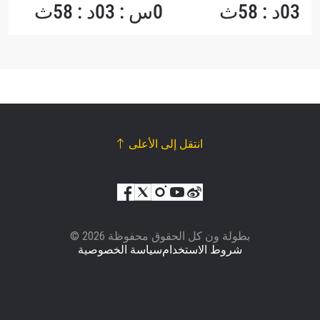
03د : 58ث
0س : 03د : 58ث
انتقل إلى الأعلى
© بطولة ون كل الحقوق محفوظة 2026
شروط الاستخدام
سياسة الخصوصية