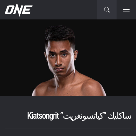
ساكليك “كياتسونغريت” Kiatsongrit