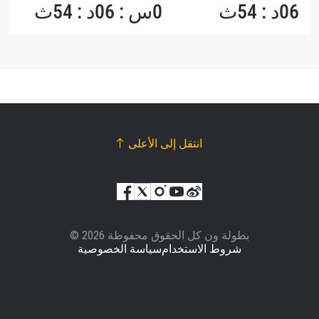
06د : 54ث
0س : 06د : 54ث
انتقل إلى الأعلى
© بطولة ون كل الحقوق محفوظة 2026
شروط الاستخدام
سياسة الخصوصية