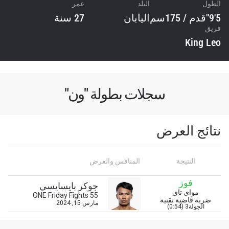
الطول
البلد
عمر
5'9"قدم / 175سم
اليابان
27 سنة
فريق
King Leo
سجلات بطولة "ون"
نتائج العرض
ابق على اطّلاع
خذ بطولة "ون" معك أينما ذهبت! اشترك الآن للوصول
النتيجة
المنافس والعرض
إلى آخر الأخبار، وفتح العروض الخاصة والحصول على
أفضل المقاعد لعروضنا الحية.
فوز
جوكر بايسايسي
البريد الإلكتروني
مواي تاي
ONE Friday Fights 55
المنافس
ضربة قاضية تقنية
مارس 15, 2024
الجولة3 (0:54)
العرض