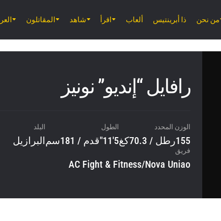
من نحن
ذا أبرينتيس
ألعاب
اقرأ
شاهد
المقاتلون
الع
رافايل “إنديو” نونيز
الوزن المحدد
الطول
البلد
155رطل / 70.3كغ
5'11"قدم / 181سم
البرازيل
فريق
AC Fight & Fitness/Nova Uniao