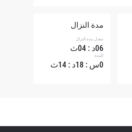
لإفصاح
رات في
مدة النزال
معدل مدة النزال
06د : 04ث
المدة
0س : 18د : 14ث