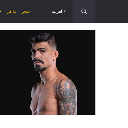
العربية
متجر
تذاكر