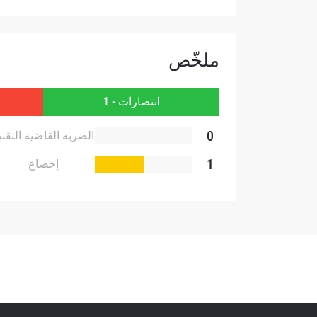
بإرسال 
عنها ب
ملخّص
انتصارات - 1
0
الضربة القاضية التقني
1
إخضاع