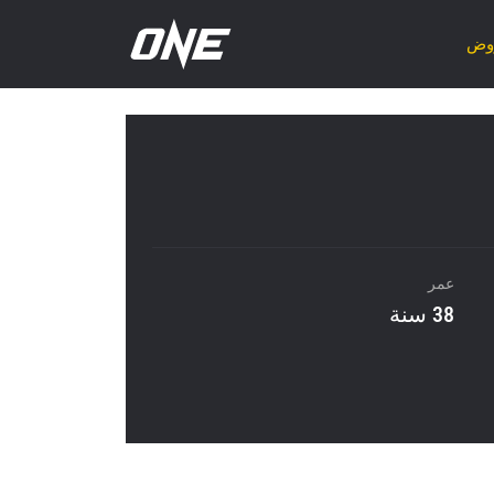
روض
عمر
38 سنة