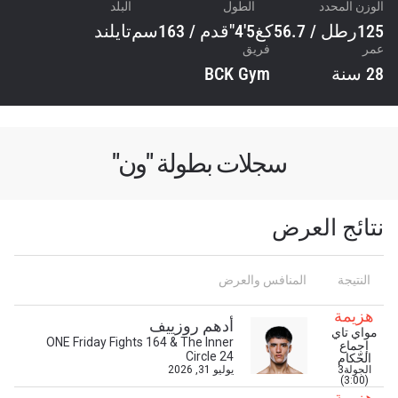
الوزن المحدد
الطول
البلد
125رطل / 56.7كغ
5'4"قدم / 163سم
تايلند
عمر
فريق
28 سنة
BCK Gym
سجلات بطولة "ون"
نتائج العرض
النتيجة
المنافس والعرض
هزيمة
أدهم روزييف
مواي تاي
ONE Friday Fights 164 & The Inner
إجماع
Circle 24
الحّكام
الجولة3
يوليو 31, 2026
(3:00)
هزيمة