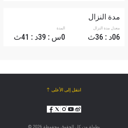
مدة النزال
معدل مدة النزال
المدة
06د : 36ث
0س : 39د : 41ث
انتقل إلى الأعلى
© بطولة ون كل الحقوق محفوظة 2026