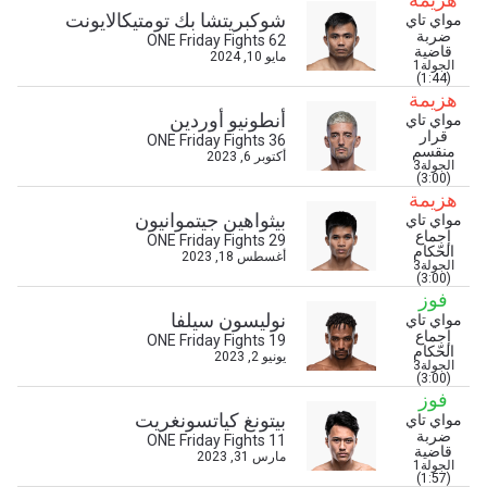
شوكبريتشا بك تومتيكالايونت
مواي تاي
ضربة
ONE Friday Fights 62
قاضية
مايو 10, 2024
الجولة1
(1:44)
هزيمة
أنطونيو أوردين
مواي تاي
ابق على اطّلاع
قرار
ONE Friday Fights 36
منقسم
أكتوبر 6, 2023
خذ بطولة "ون" معك أينما ذهبت! اشترك الآن للوصول
الجولة3
(3:00)
إلى آخر الأخبار، وفتح العروض الخاصة والحصول على
هزيمة
أفضل المقاعد لعروضنا الحية.
بيثواهين جيتموانيون
مواي تاي
البريد الإلكتروني
إجماع
المنافس
ONE Friday Fights 29
الحّكام
أغسطس 18, 2023
الجولة3
(3:00)
العرض
فوز
الإسم
نوليسون سيلفا
مواي تاي
إجماع
ONE Friday Fights 19
الحّكام
يونيو 2, 2023
الجولة3
شاهد أبرز اللقطات
(3:00)
فوز
إشترك
بيتونغ كياتسونغريت
مواي تاي
ضربة
ONE Friday Fights 11
بإرسال هذا النموذج، فإنك توافق على جمعنا لمعلوماتك
قاضية
مارس 31, 2023
واستخدامها والإفصاح عنها بموجب
سياسة الخصوصية
.
الجولة1
(1:57)