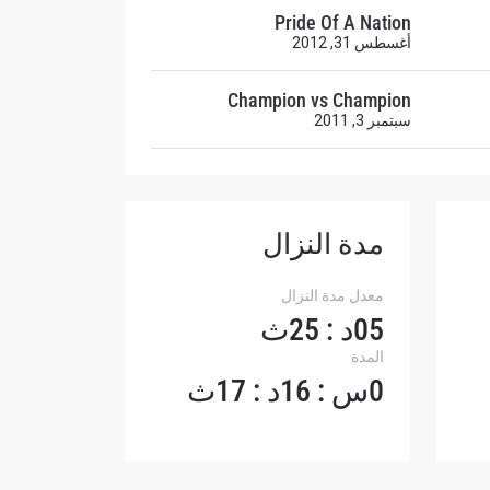
Pride Of A Nation
أغسطس 31, 2012
Champion vs Champion
سبتمبر 3, 2011
لإفصاح
رات في
مدة النزال
معدل مدة النزال
05د : 25ث
المدة
0س : 16د : 17ث