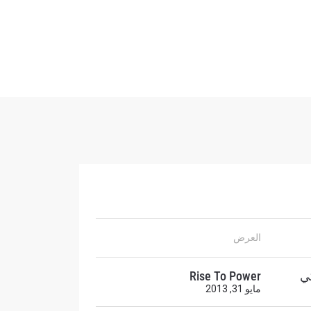
ح
العرض
ي
Rise To Power
مايو 31, 2013