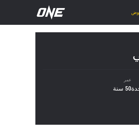
روض
ي
عمر
حدة
50 سنة