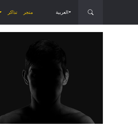
العربية
متجر
تذاكر