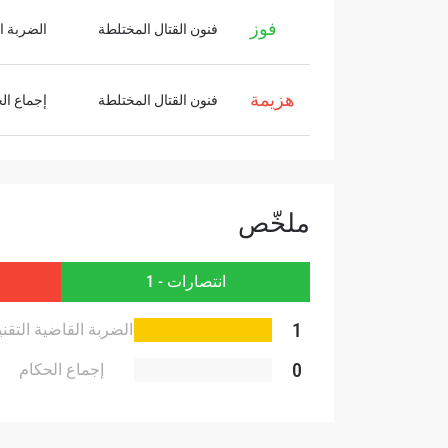
فوز
فنون القتال المختلطة
الضربة ال
هزيمة
فنون القتال المختلطة
إجماع ال
بإرسال 
عنها ب
ملخّص
انتصارات - 1
1
الضربة القاضية التقني
0
إجماع الحكام