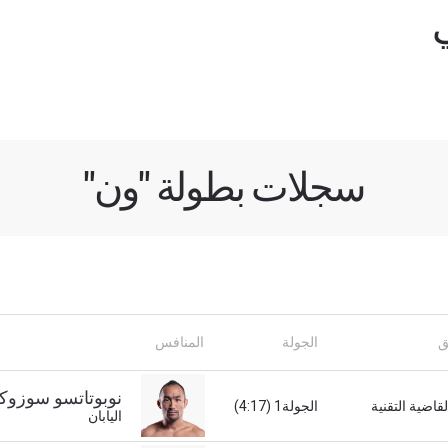
سجلات بطولة "ون"
لى اطّلاع
"ون" معك أينما ذهبت! اشترك الآن للوصول إلى آخر الأخبار، وفت
لخاصة والحصول على أفضل المقاعد لعروضنا الحية.
ق
الجولة
المنافس
لكتروني
المنافس
نوبوتاتسو سوزوك
قاضية التقنية
الجولة1 (4:17)
اليابان
العرض