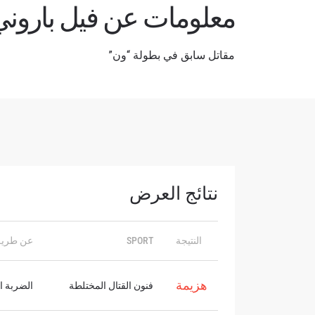
معلومات عن فيل باروني
مقاتل سابق في بطولة “ون”
نتائج العرض
ابق ع
خذ بطولة 
العروض ا
النتيجة
SPORT
عن طري
البريد الإ
هزيمة
فنون القتال المختلطة
الضربة ال
الإسم