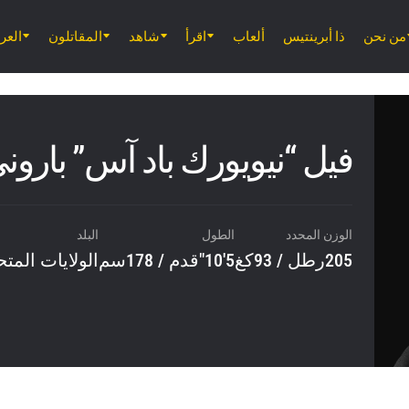
من نحن
ذا أبرينتيس
ألعاب
اقرأ
شاهد
المقاتلون
الع
فيل “نيويورك باد آس” بارون
الوزن المحدد
الطول
البلد
205رطل / 93كغ
5'10"قدم / 178سم
الولايات المت