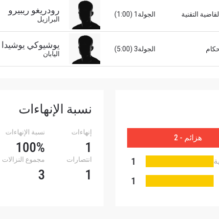
رودريغو ريبيرو
قاضية التقنية
الجولة1 (1:00)
البرازيل
شاهد أبرز اللقطات
إشترك
يوشيوكي يوشيدا
حكام
الجولة3 (5:00)
اليابان
هذا النموذج، فإنك توافق على جمعنا لمعلوماتك واستخدامها وا
موجب
سياسة الخصوصية
. يمكنك إلغاء الاشتراك في هذه المنشو
أي وقت.
نسبة الإنهاءات
إنهاءات
نسبة الإنهاءات
هزائم - 2
100%
1
1
انتصارات
مجموع النزالات
ة
3
1
1