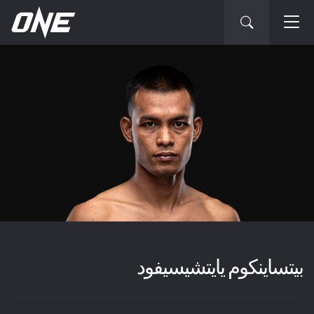
بيتساينكوم يايتشيسيفود