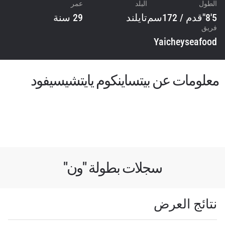
الطول
البلد
عمر
5'8"قدم / 172سم
تايلند
29 سنة
فريق
Yaicheyseafood
معلومات عن بيتساينكوم يايتشيسيفود
سجلات بطولة "ون"
ابق على اطّلاع
نتائج العرض
خذ بطولة "ون" معك أينما ذهبت! اشترك الآن للوصول
إلى آخر الأخبار، وفتح العروض الخاصة والحصول على