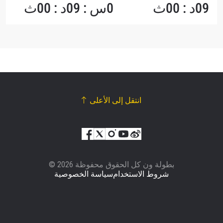
09د : 00ث
0س : 09د : 00ث
انتقل إلى الأعلى
© بطولة ون كل الحقوق محفوظة 2026
شروط الاستخدام
سياسة الخصوصية