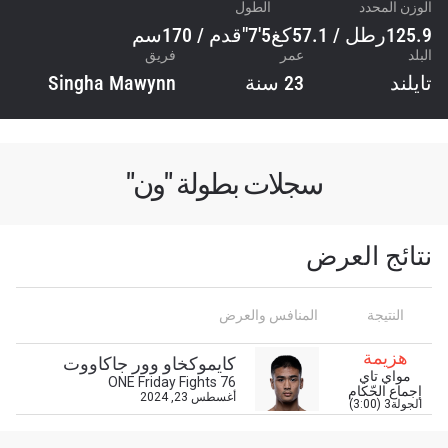
الوزن المحدد
الطول
125.9رطل / 57.1كغ
5'7"قدم / 170سم
البلد
عمر
فريق
تايلند
23 سنة
Singha Mawynn
سجلات بطولة "ون"
نتائج العرض
ابق على اطّلاع
خذ بطولة "ون" معك أينما ذهبت! اشترك الآن للوصول
النتيجة
المنافس والعرض
إلى آخر الأخبار، وفتح العروض الخاصة والحصول على
أفضل المقاعد لعروضنا الحية.
هزيمة
كايموكخاو وور جاكاووت
البريد الإلكتروني
مواي تاي
ONE Friday Fights 76
المنافس
إجماع الحّكام
أغسطس 23, 2024
الجولة3 (3:00)
العرض