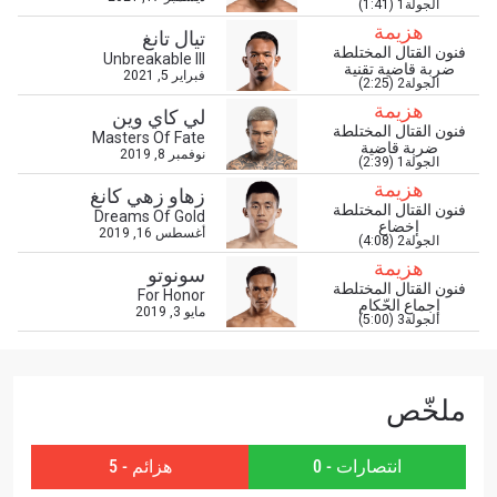
الجولة1 (1:41)
هزيمة
تيال تانغ
فنون القتال المختلطة
Unbreakable III
ضربة قاضية تقنية
ابق على اطّلاع
فبراير 5, 2021
الجولة2 (2:25)
خذ بطولة "ون" معك أينما ذهبت! اشترك الآن للوصول
هزيمة
لي كاي وين
إلى آخر الأخبار، وفتح العروض الخاصة والحصول على
فنون القتال المختلطة
Masters Of Fate
أفضل المقاعد لعروضنا الحية.
ضربة قاضية
نوفمبر 8, 2019
الجولة1 (2:39)
البريد الإلكتروني
المنافس
هزيمة
زهاو زهي كانغ
فنون القتال المختلطة
Dreams Of Gold
إخضاع
أغسطس 16, 2019
العرض
الجولة2 (4:08)
الإسم
هزيمة
سونوتو
فنون القتال المختلطة
For Honor
إجماع الحّكام
مايو 3, 2019
شاهد أبرز اللقطات
الجولة3 (5:00)
إشترك
بإرسال هذا النموذج، فإنك توافق على جمعنا لمعلوماتك
ملخّص
واستخدامها والإفصاح عنها بموجب
سياسة الخصوصية
.
يمكنك إلغاء الاشتراك في هذه المنشورات في أي وقت.
انتصارات - 0
هزائم - 5