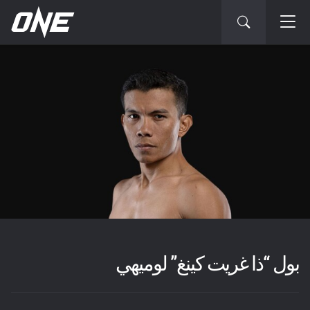
بول “ذا غريت كينغ” لوميهي