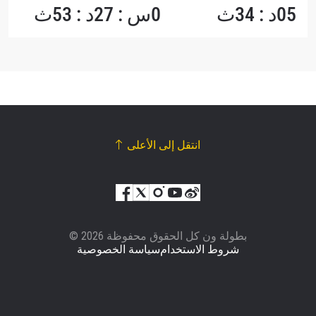
05د : 34ث
0س : 27د : 53ث
انتقل إلى الأعلى
© بطولة ون كل الحقوق محفوظة 2026
شروط الاستخدام
سياسة الخصوصية