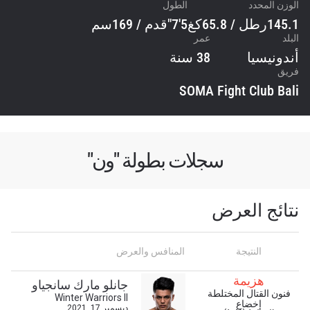
الوزن المحدد
الطول
145.1رطل / 65.8كغ
5'7"قدم / 169سم
البلد
عمر
أندونيسيا
38 سنة
فريق
SOMA Fight Club Bali
سجلات بطولة "ون"
نتائج العرض
النتيجة
المنافس والعرض
هزيمة
جانلو مارك سانجياو
فنون القتال المختلطة
Winter Warriors II
إخضاع
ديسمبر 17, 2021