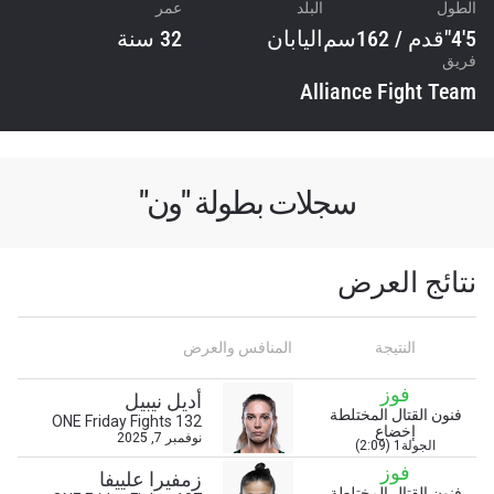
الطول
البلد
عمر
5'4"قدم / 162سم
اليابان
32 سنة
فريق
Alliance Fight Team
سجلات بطولة "ون"
نتائج العرض
النتيجة
المنافس والعرض
فوز
أديل نيبيل
فنون القتال المختلطة
ابق على اطّلاع
ONE Friday Fights 132
إخضاع
نوفمبر 7, 2025
الجولة1 (2:09)
خذ بطولة "ون" معك أينما ذهبت! اشترك الآن للوصول
إلى آخر الأخبار، وفتح العروض الخاصة والحصول على
فوز
زمفيرا علييفا
أفضل المقاعد لعروضنا الحية.
فنون القتال المختلطة