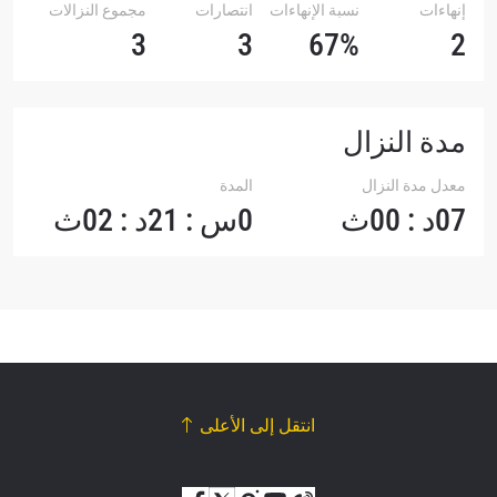
إنهاءات
نسبة الإنهاءات
انتصارات
مجموع النزالات
3
3
67%
2
مدة النزال
معدل مدة النزال
المدة
07د : 00ث
0س : 21د : 02ث
انتقل إلى الأعلى