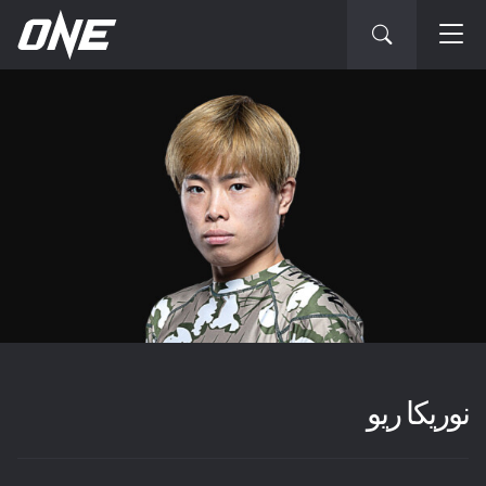
نوريكا ريو