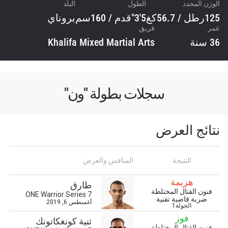
الوزن المحدد
الطول
البلد
125رطل / 56.7كغ
5'3"قدم / 160سم
بروناي
عمر
فريق
36 سنة
Khalifa Mixed Martial Arts
سجلات بطولة "ون"
نتائج العرض
النتيجة
المنافس والعرض
ابق على اطّلاع
هزيمة
طارق
خذ بطولة "ون" معك أينما ذهبت! اشترك الآن للوصول
فنون القتال المختلطة
ONE Warrior Series 7
إلى آخر الأخبار، وفتح العروض الخاصة والحصول على
ضربة قاضية تقنية
أغسطس 6, 2019
الجولة1
أفضل المقاعد لعروضنا الحية.
فوز
البريد الإلكتروني
ثنية كونغكاتونك
المنافس
فنون القتال المختلطة