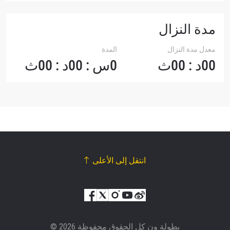
مدة النزال
معدل مدة النزال
المدة
00د : 00ث
0س : 00د : 00ث
انتقل إلى الأعلى
© بطولة ون كل الحقوق محفوظة 2026