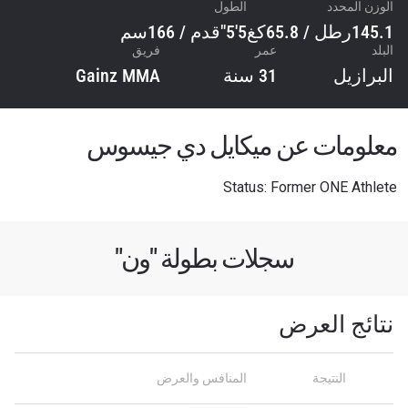
الوزن المحدد
الطول
145.1رطل / 65.8كغ
5'5"قدم / 166سم
البلد
عمر
فريق
البرازيل
31 سنة
Gainz MMA
معلومات عن ميكايل دي جيسوس
Status: Former ONE Athlete
سجلات بطولة "ون"
نتائج العرض
ابق على اطّلاع
النتيجة
المنافس والعرض
خذ بطولة "ون" معك أينما ذهبت! اشترك الآن للوصول
إلى آخر الأخبار، وفتح العروض الخاصة والحصول على