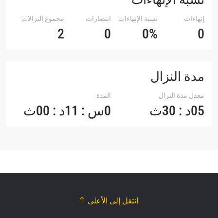
إنهاءات
نسبة الإنهاءات
انتصارات
مجموع النزالات
2
0
0%
0
مدة النزال
معدل مدة النزال
المدة
05د : 30ث
0س : 11د : 00ث
انتقل إلى الأعلى