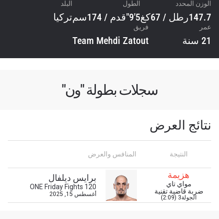
الوزن المحدد
الطول
البلد
147.7رطل / 67كغ
5'9"قدم / 174سم
تركيا
عمر
فريق
21 سنة
Team Mehdi Zatout
سجلات بطولة "ون"
نتائج العرض
ابق على اطّلاع
خذ بطولة "ون" معك أينما ذهبت! اشترك الآن للوصول
النتيجة
المنافس والعرض
إلى آخر الأخبار، وفتح العروض الخاصة والحصول على
أفضل المقاعد لعروضنا الحية.
هزيمة
برايس ديلفال
البريد الإلكتروني
مواي تاي
ONE Friday Fights 120
المنافس
ضربة قاضية تقنية
أغسطس 15, 2025
الجولة3 (2:09)
العرض