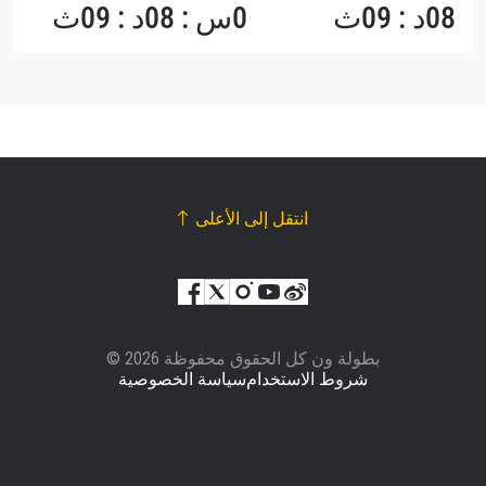
08د : 09ث
0س : 08د : 09ث
انتقل إلى الأعلى
© بطولة ون كل الحقوق محفوظة 2026
شروط الاستخدام
سياسة الخصوصية