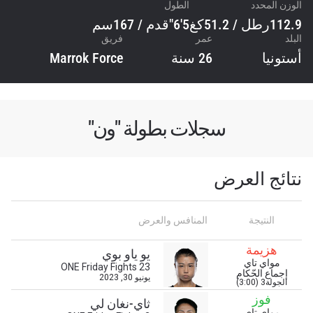
الوزن المحدد
الطول
112.9رطل / 51.2كغ
5'6"قدم / 167سم
البلد
عمر
فريق
أستونيا
26 سنة
Marrok Force
سجلات بطولة "ون"
نتائج العرض
النتيجة
المنافس والعرض
هزيمة
يو ياو بوي
مواي تاي
ONE Friday Fights 23
إجماع الحّكام
يونيو 30, 2023
الجولة3 (3:00)
فوز
ثاي-نغان لي
ابق على اطّلاع
مواي تاي