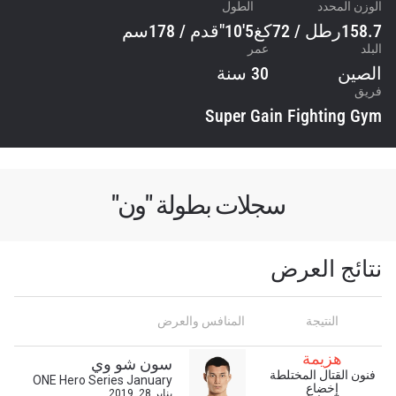
الوزن المحدد
الطول
158.7رطل / 72كغ
5'10"قدم / 178سم
البلد
عمر
الصين
30 سنة
فريق
Super Gain Fighting Gym
سجلات بطولة "ون"
نتائج العرض
ابق على اطّلاع
خذ بطولة "ون" معك أينما ذهبت! اشترك الآن للوصول
إلى آخر الأخبار، وفتح العروض الخاصة والحصول على
النتيجة
المنافس والعرض
أفضل المقاعد لعروضنا الحية.
البريد الإلكتروني
هزيمة
سون شو وي
المنافس
فنون القتال المختلطة
ONE Hero Series January
إخضاع
يناير 28, 2019