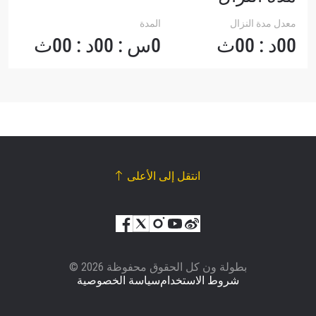
معدل مدة النزال
المدة
00د : 00ث
0س : 00د : 00ث
انتقل إلى الأعلى
© بطولة ون كل الحقوق محفوظة 2026
شروط الاستخدام
سياسة الخصوصية