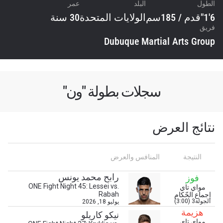
الطول
البلد
عمر
6'1"قدم / 185سم
الولايات المتحدة
30 سنة
فريق
Dubuque Martial Arts Group
سجلات بطولة "ون"
نتائج العرض
النتيجة
المنافس والعرض
رابح محمد يونس
فوز
ONE Fight Night 45: Lessei vs.
مواي تاي
Rabah
إجماع الحّكام
الجولة3 (3:00)
يوليو 18, 2026
هزيمة
نيكو كاريلو
مواي تاي