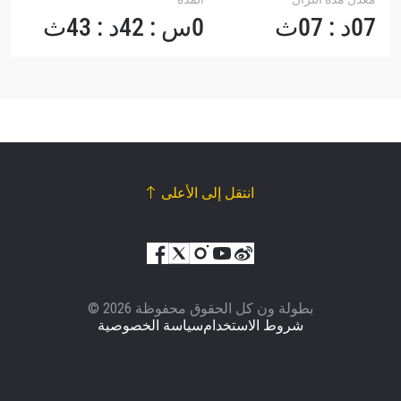
07د : 07ث
0س : 42د : 43ث
انتقل إلى الأعلى
© بطولة ون كل الحقوق محفوظة 2026
شروط الاستخدام
سياسة الخصوصية