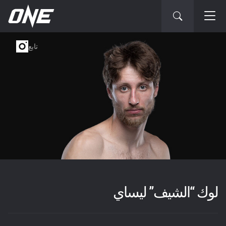
تابع
لوك “الشيف” ليساي