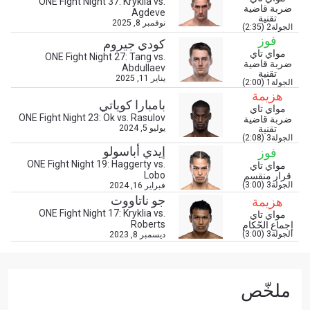
ONE Fight Night 37: Kryklia vs.
ضربة قاضية
Agdeve
تقنية
نوفمبر 8, 2025
الجولة2 (2:35)
فوز
كودي جيروم
ابق على اطّلاع
مواي تاي
ONE Fight Night 27: Tang vs.
ضربة قاضية
خذ بطولة "ون" معك أينما ذهبت! اشترك الآن للوصول
Abdullaev
تقنية
يناير 11, 2025
إلى آخر الأخبار، وفتح العروض الخاصة والحصول على
الجولة1 (2:00)
أفضل المقاعد لعروضنا الحية.
هزيمة
بامبارا كوياتي
البريد الإلكتروني
مواي تاي
المنافس
ONE Fight Night 23: Ok vs. Rasulov
ضربة قاضية
تقنية
يوليو 5, 2024
الجولة3 (2:08)
إيدي أباسولو
فوز
العرض
الإسم
ONE Fight Night 19: Haggerty vs.
مواي تاي
Lobo
قرار منقسم
الجولة3 (3:00)
فبراير 16, 2024
جو ناتاووت
هزيمة
شاهد أبرز اللقطات
ONE Fight Night 17: Kryklia vs.
مواي تاي
إشترك
Roberts
إجماع الحّكام
الجولة3 (3:00)
ديسمبر 8, 2023
بإرسال هذا النموذج، فإنك توافق على جمعنا لمعلوماتك
واستخدامها والإفصاح عنها بموجب
سياسة الخصوصية
.
يمكنك إلغاء الاشتراك في هذه المنشورات في أي وقت.
ملخّص