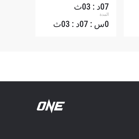
07د : 03ث
المدة
0س : 07د : 03ث