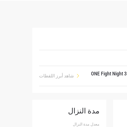
ح
ONE Fight Night 
شاهد أبرز اللقطات
مدة النزال
لإفصاح
رات في
معدل مدة النزال