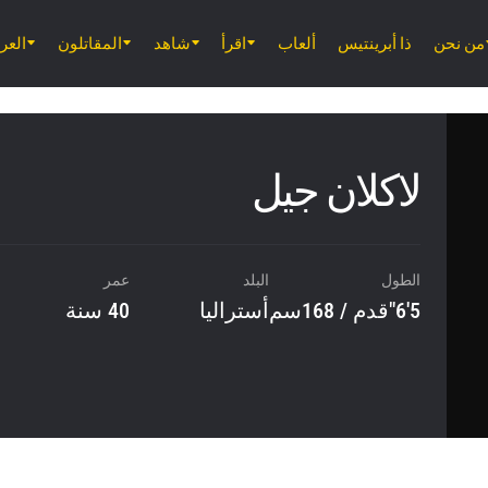
من نحن
ذا أبرينتيس
ألعاب
اقرأ
شاهد
المقاتلون
الع
لاكلان جيل
الطول
البلد
عمر
5'6"قدم / 168سم
أستراليا
40 سنة