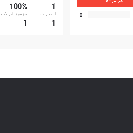
هزائم - 0
أي وقت.
100%
1
0
انتصارات
مجموع النزالات
1
1