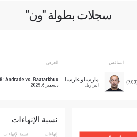
سجلات بطولة "ون"
لى اطّلاع
"ون" معك أينما ذهبت! اشترك الآن للوصول إلى آخر الأخبار، وفت
لخاصة والحصول على أفضل المقاعد لعروضنا الحية.
المنافس
العرض
لكتروني
المنافس
مارسيلو غارسيا
38: Andrade vs. Baatarkhuu
البرازيل
ديسمبر 6, 2025
العرض
شاهد أبرز اللقطات
إشترك
نسبة الإنهاءات
هذا النموذج، فإنك توافق على جمعنا لمعلوماتك واستخدامها وا
موجب
سياسة الخصوصية
. يمكنك إلغاء الاشتراك في هذه المنشو
إنهاءات
نسبة الإنهاءات