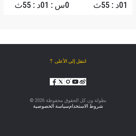
01د : 55ث
0س : 01د : 55ث
انتقل إلى الأعلى
© بطولة ون كل الحقوق محفوظة 2026
شروط الاستخدام
سياسة الخصوصية