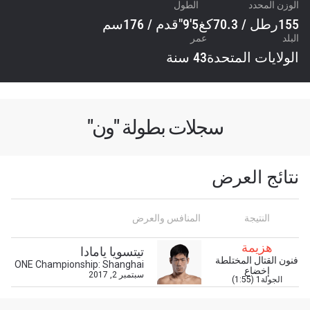
الوزن المحدد
الطول
155رطل / 70.3كغ
5'9"قدم / 176سم
البلد
عمر
الولايات المتحدة
43 سنة
سجلات بطولة "ون"
نتائج العرض
ابق على اطّلاع
خذ بطولة "ون" معك أينما ذهبت! اشترك الآن للوصول
النتيجة
المنافس والعرض
إلى آخر الأخبار، وفتح العروض الخاصة والحصول على
أفضل المقاعد لعروضنا الحية.
هزيمة
تيتسويا يامادا
البريد الإلكتروني
فنون القتال المختلطة
ONE Championship: Shanghai
المنافس
إخضاع
سبتمبر 2, 2017
الجولة1 (1:55)
العرض