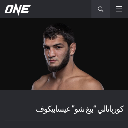
كوربانالي “بيغ شو” عيسابيكوف