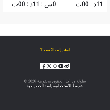
11د : 00ث
0س : 11د : 00ث
انتقل إلى الأعلى
© بطولة ون كل الحقوق محفوظة 2026
شروط الاستخدام
سياسة الخصوصية