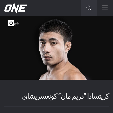
تابع
كريتسادا “دريم مان” كونغسريشاي