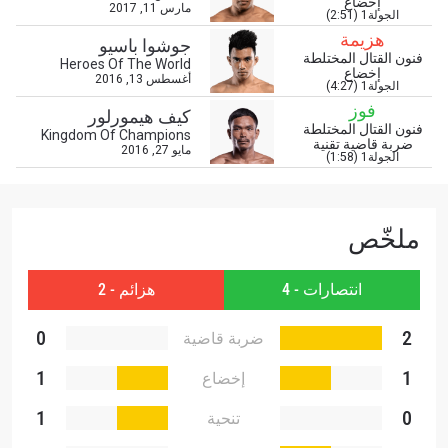
إخضاع
مارس 11, 2017
الجولة1 (2:51)
هزيمة
جوشوا باسيو
فنون القتال المختلطة
Heroes Of The World
إخضاع
أغسطس 13, 2016
الجولة1 (4:27)
فوز
كيف هيمورلور
فنون القتال المختلطة
Kingdom Of Champions
ضربة قاضية تقنية
مايو 27, 2016
الجولة1 (1:58)
ملخّص
انتصارات - 4
هزائم - 2
0
2
ضربة قاضية
تقنية
1
1
إخضاع
1
0
تنحية