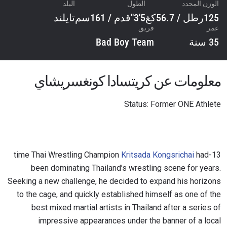
الوزن المحدد
الطول
البلد
125رطل / 56.7كغ
5'3"قدم / 161سم
تايلند
عمر
فريق
35 سنة
Bad Boy Team
معلومات عن كريتسادا كونغسريشاي
Status: Former ONE Athlete
Kritsada Kongsrichai
had
13-time Thai Wrestling Champion
been dominating Thailand’s wrestling scene for years.
Seeking a new challenge, he decided to expand his horizons
to the cage, and quickly established himself as one of the
best mixed martial artists in Thailand after a series of
impressive appearances under the banner of a local