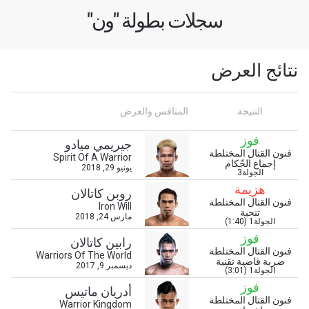
ابق على اطّلاع
سجلات بطولة "ون"
خذ بطولة "ون" معك أينما ذهبت! اشترك الآن للوصول
إلى آخر الأخبار، وفتح العروض الخاصة والحصول على
أفضل المقاعد لعروضنا الحية.
البريد الإلكتروني
نتائج العرض
المنافس
العرض
الإسم
النتيجة
المنافس والعرض
فوز
جيريمي ميادو
شاهد أبرز اللقطات
فنون القتال المختلطة
Spirit Of A Warrior
إجماع الحّكام
يونيو 29, 2018
الجولة3
إشترك
هزيمة
روبن كاتالان
بإرسال هذا النموذج، فإنك توافق على جمعنا لمعلوماتك
فنون القتال المختلطة
Iron Will
تنحية
واستخدامها والإفصاح عنها بموجب
سياسة الخصوصية
.
مارس 24, 2018
الجولة1 (1:40)
يمكنك إلغاء الاشتراك في هذه المنشورات في أي وقت.
فوز
رابين كاتالان
فنون القتال المختلطة
Warriors Of The World
ضربة قاضية تقنية
ديسمبر 9, 2017
الجولة1 (3:01)
فوز
أدريان ماتيس
فنون القتال المختلطة
Warrior Kingdom