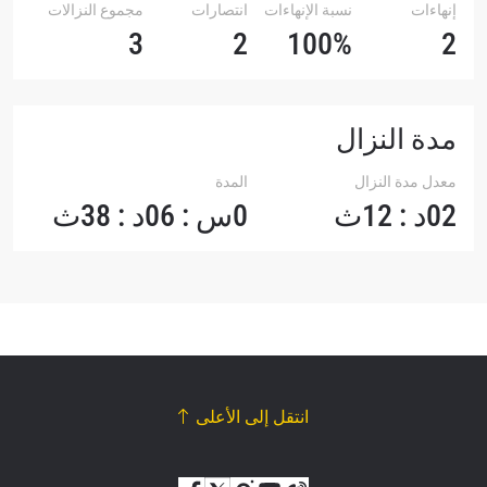
إنهاءات
نسبة الإنهاءات
انتصارات
مجموع النزالات
3
2
100%
2
مدة النزال
معدل مدة النزال
المدة
02د : 12ث
0س : 06د : 38ث
انتقل إلى الأعلى