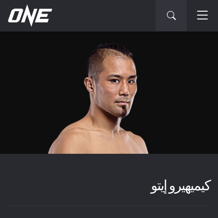
كيميهيرو إيتو