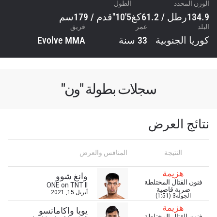
الوزن المحدد
الطول
134.9رطل / 61.2كغ
5'10"قدم / 179سم
البلد
عمر
فريق
كوريا الجنوبية
33 سنة
Evolve MMA
سجلات بطولة "ون"
نتائج العرض
النتيجة
المنافس والعرض
هزيمة
وانغ شوو
فنون القتال المختلطة
ONE on TNT II
ضربة قاضية
أبريل 15, 2021
الجولة3 (1:51)
ابق على اطّلاع
هزيمة
يويا واكاماتسو
خذ بطولة "ون" معك أينما ذهبت! اشترك الآن للوصول
فنون القتال المختلطة