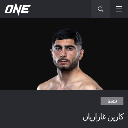
نشط
كارين غازاريان