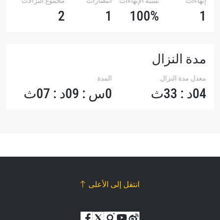
إنهاءات
نسبة الإنهاءات
انتصارات
مجموع النزالات
2
1
100%
1
مدة النزال
معدل مدة النزال
المدة
04د : 33ث
0س : 09د : 07ث
انتقل إلى الأعلى