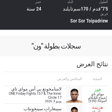
الطول
البلد
عمر
5'7"قدم / 170سم
تايلند
24 سنة
فريق
Sor Sor Toipadriew
سجلات بطولة "ون"
نتائج العرض
النتيجة
المنافس والعرض
لامنامخونغ بي أس مواي تاي
فوز
ONE Friday Fights 157 & The Inner
مواي تاي
Circle 17
إجماع الحّكام
ابق على اطّلاع
الجولة3 (3:00)
يونيو 5, 2026
هزيمة
خذ بطولة "ون" معك أينما ذهبت! اشترك الآن للوصول
سينغارات سيتخونتاب
مواي تاي