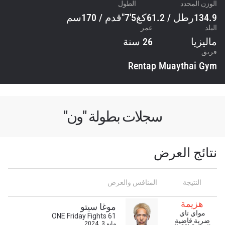
الوزن المحدد
الطول
134.9رطل / 61.2كغ
5'7"قدم / 170سم
البلد
عمر
ماليزيا
26 سنة
فريق
Rentap Muaythai Gym
سجلات بطولة "ون"
نتائج العرض
النتيجة
المنافس والعرض
هزيمة
موغا سيتو
مواي تاي
ONE Friday Fights 61
ضربة قاضية
مايو 3, 2024