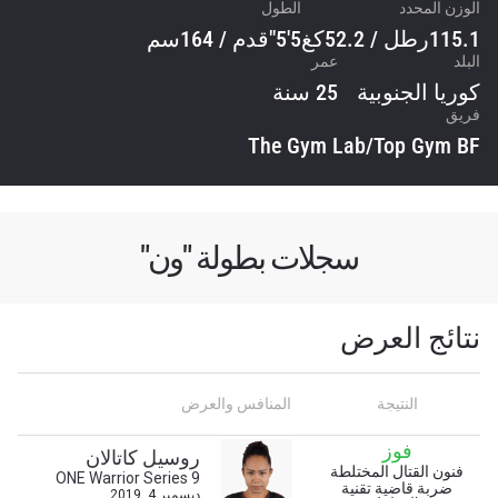
الوزن المحدد
الطول
115.1رطل / 52.2كغ
5'5"قدم / 164سم
البلد
عمر
كوريا الجنوبية
25 سنة
فريق
The Gym Lab/Top Gym BF
سجلات بطولة "ون"
نتائج العرض
النتيجة
المنافس والعرض
ابق على اطّلاع
فوز
روسيل كاتالان
فنون القتال المختلطة
خذ بطولة "ون" معك أينما ذهبت! اشترك الآن للوصول
ONE Warrior Series 9
ضربة قاضية تقنية
ديسمبر 4, 2019