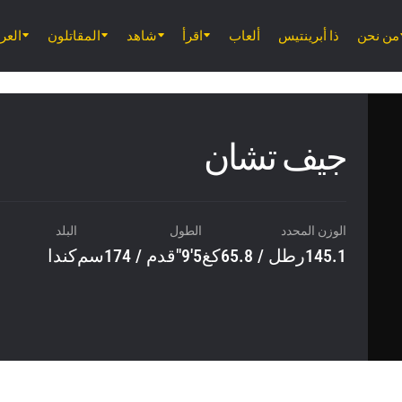
من نحن
ذا أبرينتيس
ألعاب
اقرأ
شاهد
المقاتلون
الع
جيف تشان
الوزن المحدد
الطول
البلد
145.1رطل / 65.8كغ
5'9"قدم / 174سم
كندا