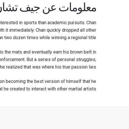
معلومات عن جيف تشا
erested in sports than academic pursuits. Chan
ith it immediately. Chan quickly dropped all other
 two dozen times while winning a regional title.
o the mats and eventually earn his brown belt in
 enforcement. But a series of personal struggles,
 he realized that was where his true passion lies.
 on becoming the best version of himself that he
he created to interact with other martial artists.
ابق ع
خذ بطولة 
العروض ا
البريد الإ