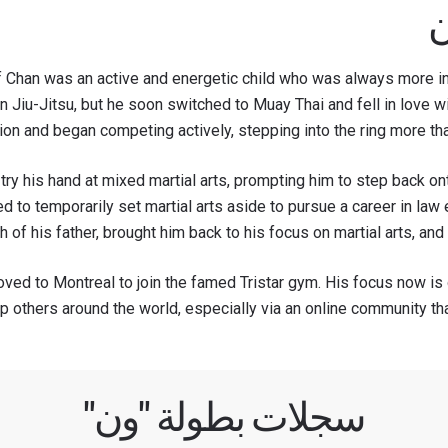
ن
Chan was an active and energetic child who was always more int
ian Jiu-Jitsu, but he soon switched to Muay Thai and fell in love w
on and began competing actively, stepping into the ring more than
y his hand at mixed martial arts, prompting him to step back ont
d to temporarily set martial arts aside to pursue a career in law
h of his father, brought him back to his focus on martial arts, and
oved to Montreal to join the famed Tristar gym. His focus now is
 others around the world, especially via an online community that 
لى اطّلاع
"ون" معك أينما ذهبت! اشترك الآن للوصول إلى آخر الأخبار، وفت
لخاصة والحصول على أفضل المقاعد لعروضنا الحية.
لكتروني
سجلات بطولة "ون"
المنافس