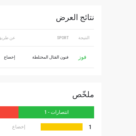
الإسم
نتائج العرض
النتيجة
SPORT
عن طريق
بإرسال 
عنها ب
فوز
فنون القتال المختلطة
إخضاع
ملخّص
انتصارات - 1
1
إخضاع