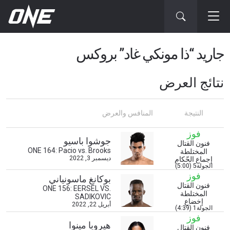
جاريد “ذا مونكي غاد” بروكس
نتائج العرض
النتيجة
المنافس والعرض
فوز
جوشوا باسيو
فنون القتال
ONE 164: Pacio vs. Brooks
المختلطة
ابق على اطّلاع
ديسمبر 3, 2022
إجماع الحّكام
الجولة5 (5:00)
خذ بطولة "ون" معك أينما ذهبت! اشترك الآن للوصول
فوز
بوكانغ ماسونياني
إلى آخر الأخبار، وفتح العروض الخاصة والحصول على
فنون القتال
ONE 156: EERSEL VS.
أفضل المقاعد لعروضنا الحية.
المختلطة
SADIKOVIC
البريد الإلكتروني
إخضاع
أبريل 22, 2022
المنافس
الجولة1 (4:39)
فوز
هيروبا مينوا
فنون القتال