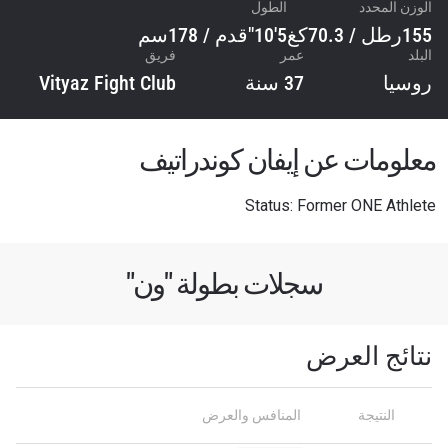
الوزن المحدد
الطول
155رطل / 70.3كغ
5'10"قدم / 178سم
البلد
عمر
فريق
روسيا
37 سنة
Vityaz Fight Club
معلومات عن إيفان كوندراتيف
Status: Former ONE Athlete
سجلات بطولة "ون"
نتائج العرض
ابق على اطّلاع
خذ بطولة "ون" معك أينما ذهبت! اشترك الآن للوصول
النتيجة
المنافس والعرض
إلى آخر الأخبار، وفتح العروض الخاصة والحصول على
أفضل المقاعد لعروضنا الحية.