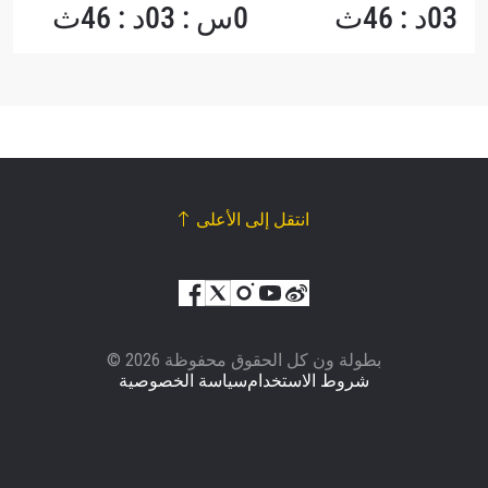
03د : 46ث
0س : 03د : 46ث
انتقل إلى الأعلى
© بطولة ون كل الحقوق محفوظة 2026
شروط الاستخدام
سياسة الخصوصية