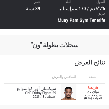
الطول
البلد
عمر
5'7"قدم / 170سم
إسبانيا
39 سنة
فريق
Muay Pam Gym Tenerife
سجلات بطولة "ون"
نتائج العرض
ابق على اطّلاع
خذ بطولة "ون" معك أينما ذهبت! اشترك الآن للوصول
النتيجة
المنافس والعرض
إلى آخر الأخبار، وفتح العروض الخاصة والحصول على
أفضل المقاعد لعروضنا الحية.
هزيمة
سيكسان أور كوانموانغ
البريد الإلكتروني
مواي تاي
ONE Friday Fights 29
المنافس
ضربة قاضية
أغسطس 18, 2023
الجولة2 (0:46)
العرض