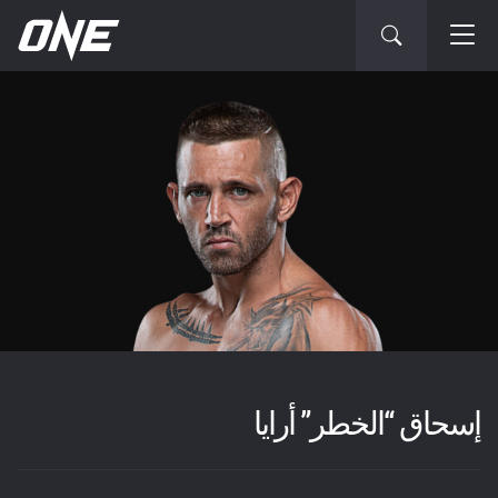
إسحاق “الخطر” أرايا