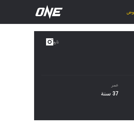
روض
تابع
عمر
37 سنة