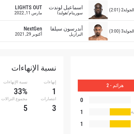
العرض
اسماعيل لوندت
LIGHTS OUT
لجولة2 (2:01)
سورينام/هولندا
مارس 11, 2022
شاهد أبرز اللقطات
أندرسون سيلفا
NextGen
لجولة3 (3:00)
إشترك
البرازيل
أكتوبر 29, 2021
هذا النموذج، فإنك توافق على جمعنا لمعلوماتك واستخدامها وا
موجب
سياسة الخصوصية
. يمكنك إلغاء الاشتراك في هذه المنشو
أي وقت.
نسبة الإنهاءات
إنهاءات
نسبة الإنهاءات
هزائم - 2
33%
1
0
انتصارات
مجموع النزالات
5
3
1
ة
1