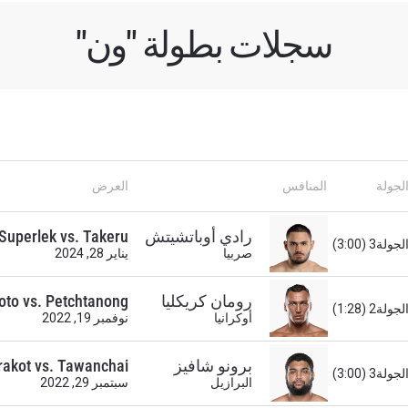
سجلات بطولة "ون"
لجولة
المنافس
العرض
رادي أوباتشيتش
Superlek vs. Takeru
لجولة3 (3:00)
صربيا
يناير 28, 2024
لى اطّلاع
رومان كريكليا
oto vs. Petchtanong
لجولة2 (1:28)
"ون" معك أينما ذهبت! اشترك الآن للوصول إلى آخر الأخبار، وفت
أوكرانيا
نوفمبر 19, 2022
لخاصة والحصول على أفضل المقاعد لعروضنا الحية.
لكتروني
برونو شافيز
akot vs. Tawanchai
المنافس
لجولة3 (3:00)
البرازيل
سبتمبر 29, 2022