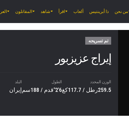
من نحن
ذا أبرينتيس
ألعاب
اقرأ
شاهد
المقاتلون
الع
تم تسريحه
إيراج عزيزبور
الوزن المحدد
الطول
البلد
259.5رطل / 117.7كغ
6'2"قدم / 188سم
إيران