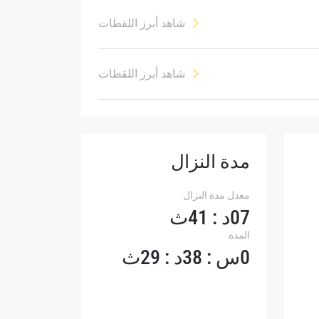
شاهد أبرز اللقطات
شاهد أبرز اللقطات
لإفصاح
رات في
مدة النزال
معدل مدة النزال
07د : 41ث
المدة
0س : 38د : 29ث