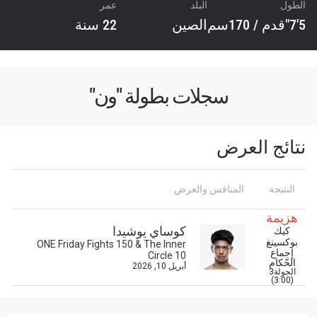
الطول
البلد
عمر
5'7"قدم / 170سم
الصين
22 سنة
سجلات بطولة "ون"
نتائج العرض
النتيجة
المنافس والعرض
ابق على اطّلاع
هزيمة
خذ بطولة "ون" معك أينما ذهبت! اشترك الآن للوصول
كوساي يوشيدا
كيك
إلى آخر الأخبار، وفتح العروض الخاصة والحصول على
بوكسينغ
ONE Friday Fights 150 & The Inner
أفضل المقاعد لعروضنا الحية.
إجماع
Circle 10
البريد الإلكتروني
الحّكام
أبريل 10, 2026
المنافس
الجولة3
(3:00)
العرض
الإسم