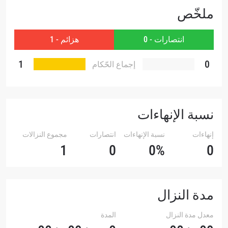
ملخّص
شاهد أبرز اللقطات
انتصارات - 0
هزائم - 1
إشترك
1
0
بإرسال هذا النموذج، فإنك توافق على جمعنا لمعلوماتك
إجماع الحّكام
واستخدامها والإفصاح عنها بموجب
سياسة الخصوصية
.
يمكنك إلغاء الاشتراك في هذه المنشورات في أي وقت.
نسبة الإنهاءات
إنهاءات
نسبة الإنهاءات
انتصارات
مجموع النزالات
1
0
0%
0
مدة النزال
معدل مدة النزال
المدة