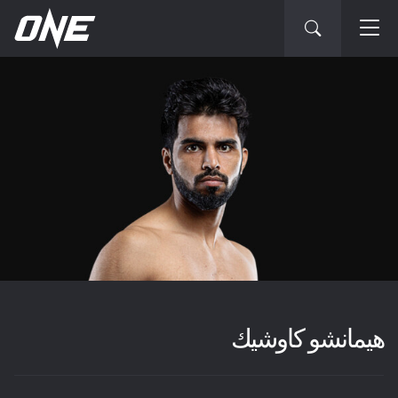
هيمانشو كاوشيك