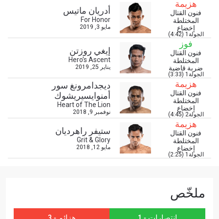
هزيمة
أدريان ماتيس
فنون القتال
ابق على اطّلاع
For Honor
المختلطة
مايو 3, 2019
إخضاع
خذ بطولة "ون" معك أينما ذهبت! اشترك الآن للوصول
الجولة1 (4:42)
إلى آخر الأخبار، وفتح العروض الخاصة والحصول على
فوز
إيغي روزتن
أفضل المقاعد لعروضنا الحية.
فنون القتال
البريد الإلكتروني
Hero’s Ascent
المختلطة
المنافس
يناير 25, 2019
ضربة قاضية
الجولة1 (3:33)
هزيمة
ديجدامرونغ سور
العرض
فنون القتال
أمنوايسيريشوك
الإسم
المختلطة
Heart of The Lion
إخضاع
نوفمبر 9, 2018
الجولة2 (4:45)
هزيمة
شاهد أبرز اللقطات
ستيفر راهرديان
فنون القتال
Grit & Glory
المختلطة
إشترك
مايو 12, 2018
إخضاع
الجولة1 (2:25)
بإرسال هذا النموذج، فإنك توافق على جمعنا لمعلوماتك
واستخدامها والإفصاح عنها بموجب
سياسة الخصوصية
.
يمكنك إلغاء الاشتراك في هذه المنشورات في أي وقت.
ملخّص
انتصارات - 1
هزائم - 3