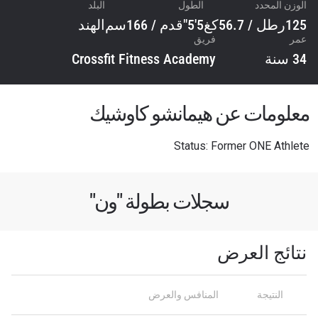
الوزن المحدد
الطول
البلد
125رطل / 56.7كغ
5'5"قدم / 166سم
الهند
عمر
فريق
34 سنة
Crossfit Fitness Academy
معلومات عن هيمانشو كاوشيك
Status: Former ONE Athlete
سجلات بطولة "ون"
نتائج العرض
النتيجة
المنافس والعرض