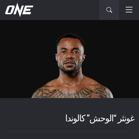
غونثر “الوحش” كالوندا