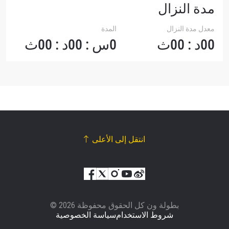
مدة النزال
معدل مدة النزال
المدة
00د : 00ث
0س : 00د : 00ث
انتقل إلى الأعلى
© بطولة ون كل الحقوق محفوظة 2026
شروط الاستخدام
سياسة الخصوصية