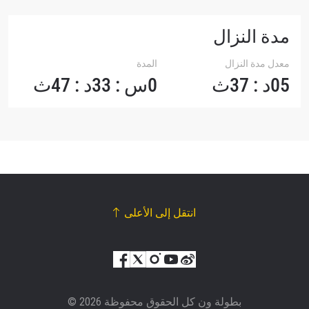
مدة النزال
معدل مدة النزال
المدة
05د : 37ث
0س : 33د : 47ث
انتقل إلى الأعلى
© بطولة ون كل الحقوق محفوظة 2026