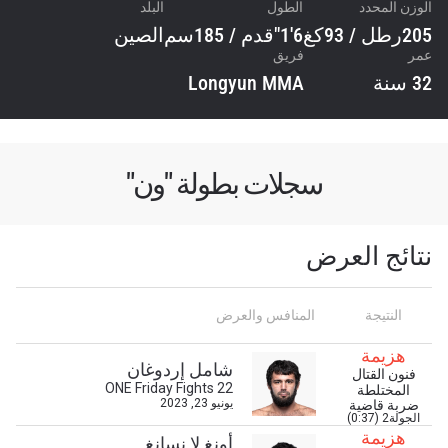
الوزن المحدد
الطول
البلد
205رطل / 93كغ
6'1"قدم / 185سم
الصين
عمر
فريق
32 سنة
Longyun MMA
سجلات بطولة "ون"
نتائج العرض
النتيجة
المنافس والعرض
هزيمة
شامل إردوغان
فنون القتال
ONE Friday Fights 22
المختلطة
يونيو 23, 2023
ضربة قاضية
الجولة2 (0:37)
هزيمة
أونغ لا نسانغ