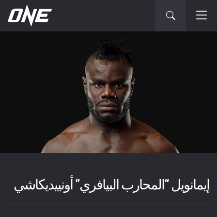
إيمانويل “المحارب البيافري” أونييديكاشي