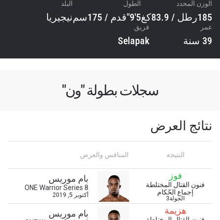
الوزن المحدد
الطول
البلد
185رطل / 83.9كغ
5'9"قدم / 175سم
نيجيريا
عمر
فريق
39 سنة
Selapak
سجلات بطولة "ون"
نتائج العرض
النتيجة
المنافس والعرض
ابق على اطّلاع
فوز
بام موريس
خذ بطولة "ون" معك أينما ذهبت! اشترك الآن للوصول
فنون القتال المختلطة
ONE Warrior Series 8
إلى آخر الأخبار، وفتح العروض الخاصة والحصول على
إجماع الحّكام
أكتوبر 5, 2019
الجولة3
أفضل المقاعد لعروضنا الحية.
هزيمة
البريد الإلكتروني
بام موريس
المنافس
فنون القتال المختلطة