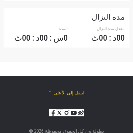
مدة النزال
معدل مدة النزال
المدة
00د : 00ث
0س : 00د : 00ث
انتقل إلى الأعلى
© بطولة ون كل الحقوق محفوظة 2026