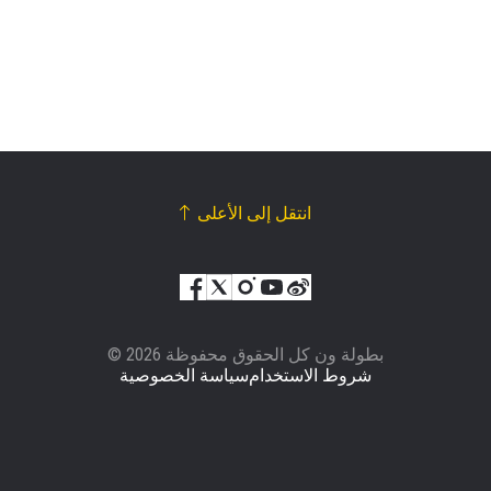
شاهد أبرز اللقطات
إشترك
بإرسال هذا النموذج، فإنك توافق على جمعنا لمعلوماتك
واستخدامها والإفصاح عنها بموجب
سياسة الخصوصية
.
يمكنك إلغاء الاشتراك في هذه المنشورات في أي وقت.
انتقل إلى الأعلى
© بطولة ون كل الحقوق محفوظة 2026
شروط الاستخدام
سياسة الخصوصية