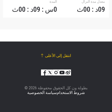
معدل مدة النزال
المدة
09د : 00ث
0س : 09د : 00ث
انتقل إلى الأعلى
© بطولة ون كل الحقوق محفوظة 2026
شروط الاستخدام
سياسة الخصوصية