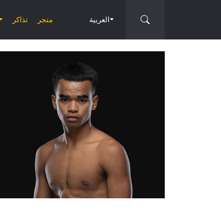
العربية
متجر
تذاكر