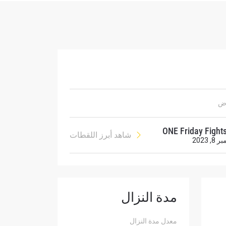
ح
رض
ONE Friday Fight
شاهد أبرز اللقطات
, 2023
مدة النزال
لإفصاح
رات في
معدل مدة النزال