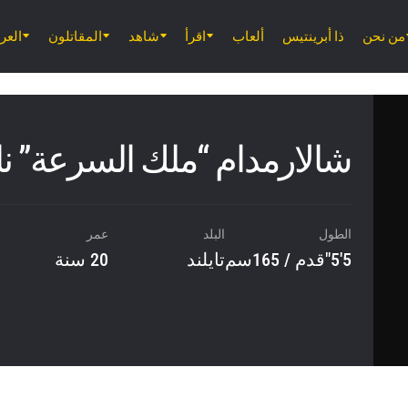
من نحن
ذا أبرينتيس
ألعاب
اقرأ
شاهد
المقاتلون
الع
شالارمدام “ملك السرعة” ناي
الطول
البلد
عمر
5'5"قدم / 165سم
تايلند
20 سنة