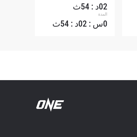
02د : 54ث
المدة
0س : 02د : 54ث