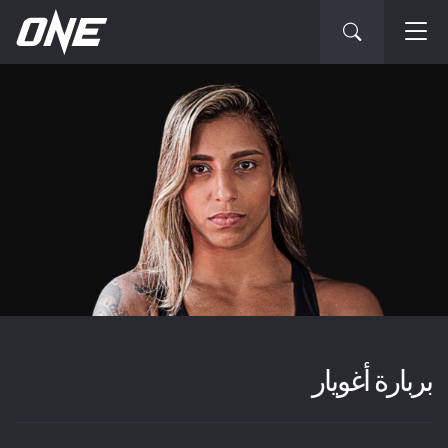
بربارة أغويار