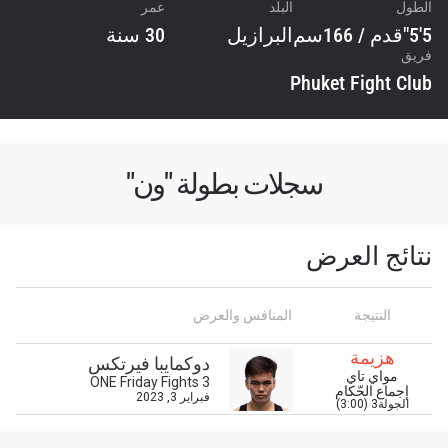
الطول
البلد
عمر
5'5"قدم / 166سم
البرازيل
30 سنة
فريق
Phuket Fight Club
سجلات بطولة "ون"
نتائج العرض
ابق على اطّلاع
خذ بطولة "ون" معك أينما ذهبت! اشترك الآن للوصول
النتيجة
المنافس والعرض
إلى آخر الأخبار، وفتح العروض الخاصة والحصول على
أفضل المقاعد لعروضنا الحية.
هزيمة
دوكمايبا فيرتكس
البريد الإلكتروني
مواي تاي
ONE Friday Fights 3
المنافس
إجماع الحّكام
فبراير 3, 2023
الجولة3 (3:00)
العرض