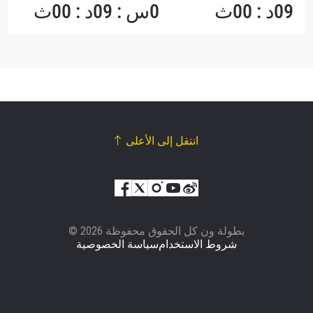
09د : 00ث
0س : 09د : 00ث
انتقل إلى الأعلى
© بطولة ون كل الحقوق محفوظة 2026
شروط الاستخدام
سياسة الخصوصية