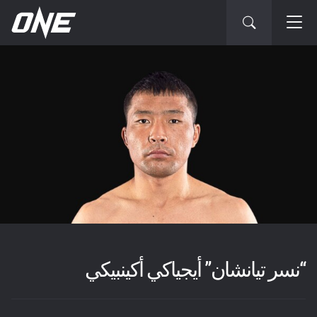
“نسر تيانشان” أيجياكي أكينبيكي