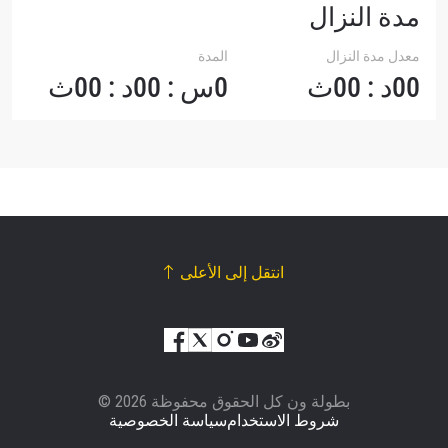
مدة النزال
معدل مدة النزال
المدة
00د : 00ث
0س : 00د : 00ث
انتقل إلى الأعلى
© بطولة ون كل الحقوق محفوظة 2026
شروط الاستخدام
سياسة الخصوصية