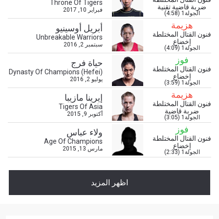
Throne Of Tigers
ضربة قاضية تقنية
فبراير 10, 2017
الجولة1 (4:58)
هزيمة
أبريل أوسينيو
فنون القتال المختلطة
Unbreakable Warriors
إخضاع
سبتمبر 2, 2016
الجولة1 (4:09)
ابق على اطّلاع
فوز
حياة فرج
فنون القتال المختلطة
خذ بطولة "ون" معك أينما ذهبت! اشترك الآن للوصول
Dynasty Of Champions (Hefei)
إخضاع
إلى آخر الأخبار، وفتح العروض الخاصة والحصول على
يوليو 2, 2016
الجولة1 (3:59)
أفضل المقاعد لعروضنا الحية.
هزيمة
إيرينا مازيبا
البريد الإلكتروني
فنون القتال المختلطة
المنافس
Tigers Of Asia
ضربة قاضية
أكتوبر 9, 2015
الجولة1 (3:05)
فوز
العرض
ولاء عباس
الإسم
فنون القتال المختلطة
Age Of Champions
إخضاع
مارس 13, 2015
الجولة1 (2:33)
شاهد أبرز اللقطات
إشترك
اظهر المزيد
بإرسال هذا النموذج، فإنك توافق على جمعنا لمعلوماتك
واستخدامها والإفصاح عنها بموجب
سياسة الخصوصية
.
يمكنك إلغاء الاشتراك في هذه المنشورات في أي وقت.