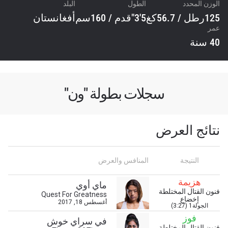
الوزن المحدد
الطول
البلد
125رطل / 56.7كغ
5'3"قدم / 160سم
أفغانستان
عمر
40 سنة
سجلات بطولة "ون"
نتائج العرض
النتيجة
المنافس والعرض
هزيمة
ماي أوي
فنون القتال المختلطة
Quest For Greatness
إخضاع
أغسطس 18, 2017
الجولة1 (3:27)
فوز
في سراي خوش
فنون القتال المختلطة