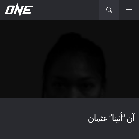
آن “أثينا” عثمان