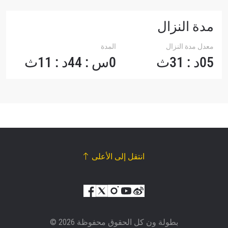
مدة النزال
معدل مدة النزال
المدة
05د : 31ث
0س : 44د : 11ث
انتقل إلى الأعلى
© بطولة ون كل الحقوق محفوظة 2026