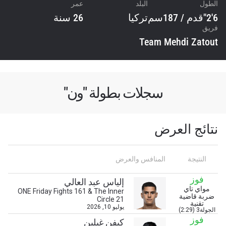
الطول
البلد
عمر
6'2"قدم / 187سم
تركيا
26 سنة
فريق
Team Mehdi Zatout
سجلات بطولة "ون"
نتائج العرض
النتيجة
المنافس والعرض
فوز
إلياس عبد العالي
مواي تاي
ONE Friday Fights 161 & The Inner
ضربة قاضية
Circle 21
تقنية
يوليو 10, 2026
الجولة3 (2:29)
ابق على اطّلاع
فوز
كيفن غيلين