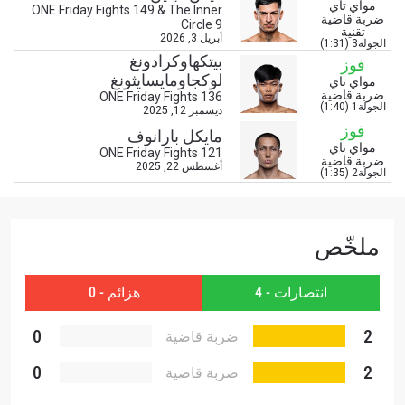
خذ بطولة "ون" معك أينما ذهبت! اشترك الآن للوصول
مواي تاي
ONE Friday Fights 149 & The Inner
ضربة قاضية
إلى آخر الأخبار، وفتح العروض الخاصة والحصول على
Circle 9
تقنية
أفضل المقاعد لعروضنا الحية.
أبريل 3, 2026
الجولة3 (1:31)
البريد الإلكتروني
بيتكهاوكرادونغ
فوز
المنافس
لوكجاومايسايثونغ
مواي تاي
ضربة قاضية
ONE Friday Fights 136
الجولة1 (1:40)
ديسمبر 12, 2025
العرض
الإسم
فوز
مايكل بارانوف
مواي تاي
ONE Friday Fights 121
ضربة قاضية
أغسطس 22, 2025
الجولة2 (1:35)
شاهد أبرز اللقطات
إشترك
ملخّص
بإرسال هذا النموذج، فإنك توافق على جمعنا لمعلوماتك
واستخدامها والإفصاح عنها بموجب
سياسة الخصوصية
.
يمكنك إلغاء الاشتراك في هذه المنشورات في أي وقت.
انتصارات - 4
هزائم - 0
0
2
ضربة قاضية
0
2
ضربة قاضية
تقنية