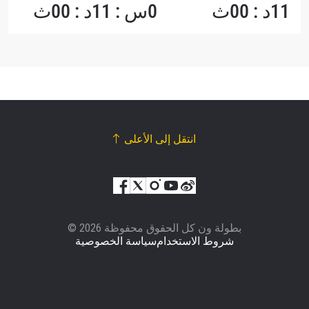
11د : 00ث
0س : 11د : 00ث
انتقل إلى الأعلى
© بطولة ون كل الحقوق محفوظة 2026
شروط الاستخدام
سياسة الخصوصية