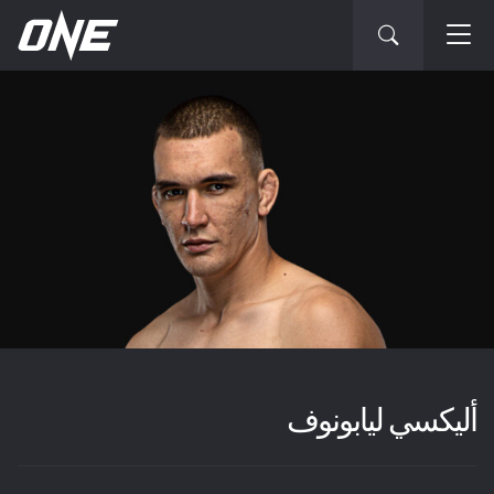
أليكسي ليابونوف