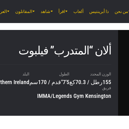
من نحن
ذا أبرينتيس
ألعاب
اقرأ
شاهد
المقاتلون
الع
ألان “المتدرب” فيلبوت
الوزن المحدد
الطول
البلد
155رطل / 70.3كغ
5'7"قدم / 170سم
thern Ireland
فريق
IMMA/Legends Gym Kensington