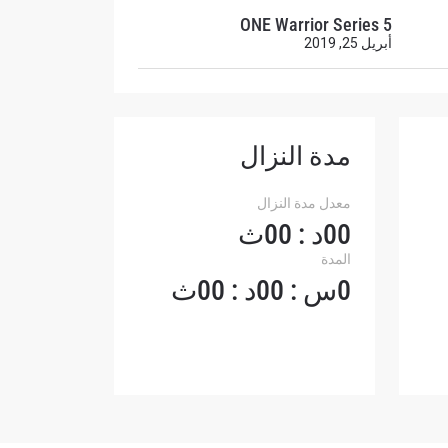
ONE Warrior Series 5
أبريل 25, 2019
لإفصاح
رات في
مدة النزال
معدل مدة النزال
00د : 00ث
المدة
0س : 00د : 00ث