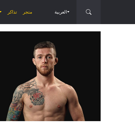
العربية
متجر
تذاكر