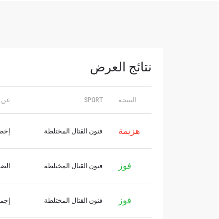
نتائج العرض
النتيجة
SPORT
عن 
هزيمة
ابق ع
فنون القتال المختلطة
إخض
خذ بطولة 
العروض ا
فوز
فنون القتال المختلطة
الضر
البريد الإ
فوز
فنون القتال المختلطة
إجما
الإسم