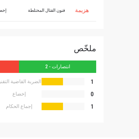
هزيمة
فنون القتال المختلطة
إخض
بإرسال 
عنها ب
ملخّص
انتصارات - 2
1
الضربة القاضية التقني
0
إخضاع
1
إجماع الحكام