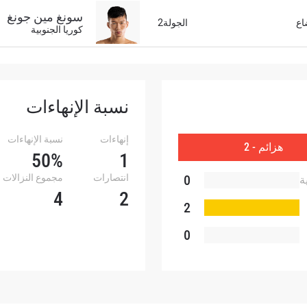
سونغ مين جونغ
اع
الجولة2
كوريا الجنوبية
شاهد أبرز اللقطات
إشترك
هذا النموذج، فإنك توافق على جمعنا لمعلوماتك واستخدامها وا
موجب
سياسة الخصوصية
. يمكنك إلغاء الاشتراك في هذه المنشو
أي وقت.
نسبة الإنهاءات
إنهاءات
نسبة الإنهاءات
هزائم - 2
50%
1
0
انتصارات
مجموع النزالات
ة
4
2
2
0