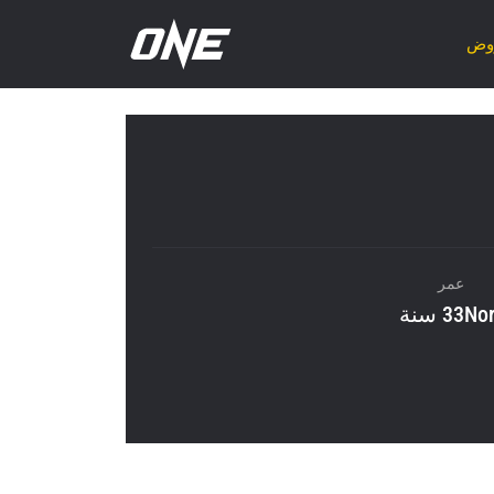
روض
عمر
Nor
33 سنة