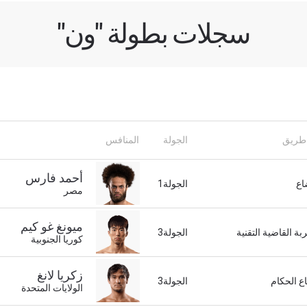
سجلات بطولة "ون"
طريق
الجولة
المنافس
أحمد فارس
لى اطّلاع
اع
الجولة1
مصر
"ون" معك أينما ذهبت! اشترك الآن للوصول إلى آخر الأخبار، وفت
لخاصة والحصول على أفضل المقاعد لعروضنا الحية.
ميونغ غو كيم
بة القاضية التقنية
الجولة3
لكتروني
كوريا الجنوبية
المنافس
زكريا لانغ
ع الحكام
الجولة3
العرض
الولايات المتحدة