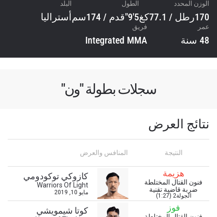
الوزن المحدد
الطول
البلد
170رطل / 77.1كغ
5'9"قدم / 174سم
أستراليا
عمر
فريق
48 سنة
Integrated MMA
سجلات بطولة "ون"
نتائج العرض
النتيجة
المنافس والعرض
هزيمة
كازوكي توكودومي
فنون القتال المختلطة
Warriors Of Light
ضربة قاضية تقنية
مايو 10, 2019
الجولة2 (1:27)
فوز
كوتا شيمويشي
فنون القتال المختلطة