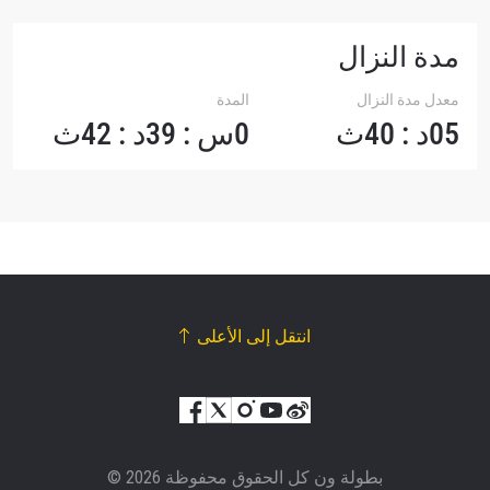
مدة النزال
معدل مدة النزال
المدة
05د : 40ث
0س : 39د : 42ث
انتقل إلى الأعلى
© بطولة ون كل الحقوق محفوظة 2026