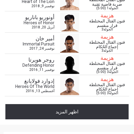
Heart of The Lion
ضربة قاضية تقنية
نوفمبر 9, 2018
الجولة1 (5:00)
هزيمة
أونوريو باناريو
فنون القتال المختلطة
Heroes of Honor
قرار منقسم
أبريل 20, 2018
الجولة3
ابق على اطّلاع
هزيمة
أمير خان
فنون القتال المختلطة
خذ بطولة "ون" معك أينما ذهبت! اشترك الآن للوصول
Immortal Pursuit
إجماع الحّكام
إلى آخر الأخبار، وفتح العروض الخاصة والحصول على
نوفمبر 24, 2017
الجولة3
أفضل المقاعد لعروضنا الحية.
هزيمة
روجر هويرتا
البريد الإلكتروني
فنون القتال المختلطة
المنافس
Defending Honor
قرار منقسم
نوفمبر 11, 2016
الجولة3 (5:00)
هزيمة
العرض
إدوارد فولايانغ
الإسم
فنون القتال المختلطة
Heroes Of The World
إجماع الحّكام
أغسطس 13, 2016
الجولة3 (5:00)
شاهد أبرز اللقطات
إشترك
اظهر المزيد
بإرسال هذا النموذج، فإنك توافق على جمعنا لمعلوماتك
واستخدامها والإفصاح عنها بموجب
سياسة الخصوصية
.
يمكنك إلغاء الاشتراك في هذه المنشورات في أي وقت.